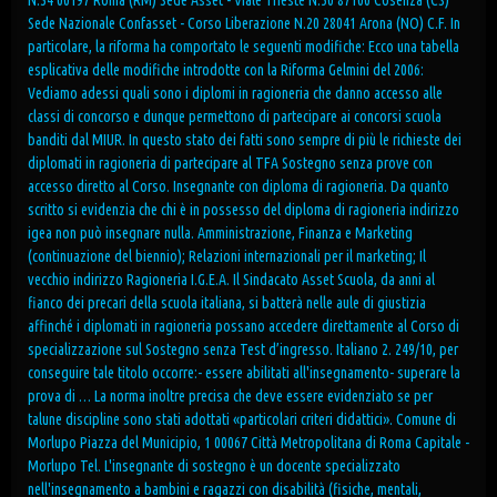
N.34 00197 Roma (RM) Sede Asset - Viale Trieste N.50 87100 Cosenza (CS)
Sede Nazionale Confasset - Corso Liberazione N.20 28041 Arona (NO) C.F. In
particolare, la riforma ha comportato le seguenti modifiche: Ecco una tabella
esplicativa delle modifiche introdotte con la Riforma Gelmini del 2006:
Vediamo adessi quali sono i diplomi in ragioneria che danno accesso alle
classi di concorso e dunque permettono di partecipare ai concorsi scuola
banditi dal MIUR. In questo stato dei fatti sono sempre di più le richieste dei
diplomati in ragioneria di partecipare al TFA Sostegno senza prove con
accesso diretto al Corso. Insegnante con diploma di ragioneria. Da quanto
scritto si evidenzia che chi è in possesso del diploma di ragioneria indirizzo
igea non può insegnare nulla. Amministrazione, Finanza e Marketing
(continuazione del biennio); Relazioni internazionali per il marketing; Il
vecchio indirizzo Ragioneria I.G.E.A. Il Sindacato Asset Scuola, da anni al
fianco dei precari della scuola italiana, si batterà nelle aule di giustizia
affinché i diplomati in ragioneria possano accedere direttamente al Corso di
specializzazione sul Sostegno senza Test d’ingresso. Italiano 2. 249/10, per
conseguire tale titolo occorre:- essere abilitati all'insegnamento- superare la
prova di … La norma inoltre precisa che deve essere evidenziato se per
talune discipline sono stati adottati «particolari criteri didattici». Comune di
Morlupo Piazza del Municipio, 1 00067 Città Metropolitana di Roma Capitale -
Morlupo Tel. L'insegnante di sostegno è un docente specializzato
nell'insegnamento a bambini e ragazzi con disabilità (fisiche, mentali,