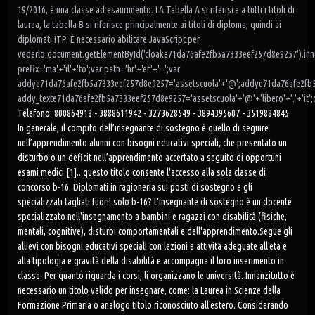
19/2016, è una classe ad esaurimento. LA Tabella A si riferisce a tutti i titoli di
laurea, la tabella B si riferisce principalmente ai titoli di diploma, quindi ai
diplomati ITP. È necessario abilitare JavaScript per
vederlo.document.getElementById('cloake71da76afe2fb5a7333eef257d8e9257').inn
prefix='ma'+'il'+'to';var path='hr'+'ef'+'=';var
addye71da76afe2fb5a7333eef257d8e9257='assetscuola'+'@';addye71da76afe2fb5a
addy_texte71da76afe2fb5a7333eef257d8e9257='assetscuola'+'@'+'libero'+'.'+'it
Telefono: 800864918 - 3888611942 - 3273628549 - 3894395607 - 3519884845.
In generale, il compito dell’insegnante di sostegno è quello di seguire
nell’apprendimento alunni con bisogni educativi speciali, che presentato un
disturbo o un deficit nell’apprendimento accertato a seguito di opportuni
esami medici [1].. questo titolo consente l'accesso alla sola classe di
concorso b-16. Diplomati in ragioneria sui posti di sostegno e gli
specializzati tagliati fuori! solo b-16? L'insegnante di sostegno è un docente
specializzato nell'insegnamento a bambini e ragazzi con disabilità (fisiche,
mentali, cognitive), disturbi comportamentali e dell'apprendimento.Segue gli
allievi con bisogni educativi speciali con lezioni e attività adeguate all'età e
alla tipologia e gravità della disabilità e accompagna il loro inserimento in
classe. Per quanto riguarda i corsi, li organizzano le università. Innanzitutto è
necessario un titolo valido per insegnare, come: la Laurea in Scienze della
Formazione Primaria o analogo titolo riconosciuto all'estero. Considerando