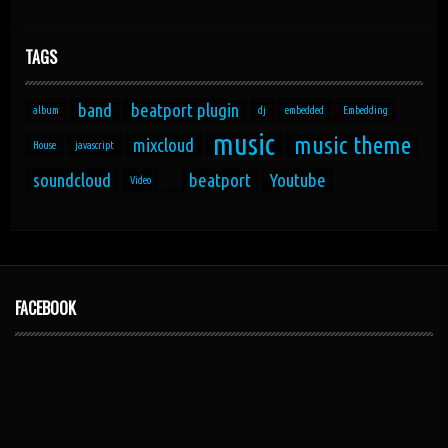
TAGS
band
beatport plugin
album
dj
embedded
Embedding
music
music theme
mixcloud
House
javascript
soundcloud
beatport
Youtube
Video
FACEBOOK