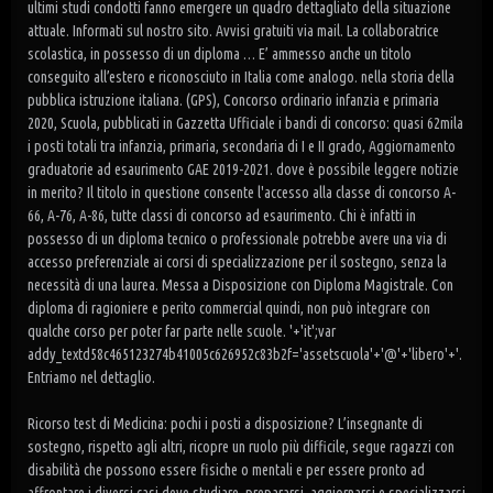
ultimi studi condotti fanno emergere un quadro dettagliato della situazione
attuale. Informati sul nostro sito. Avvisi gratuiti via mail. La collaboratrice
scolastica, in possesso di un diploma … E’ ammesso anche un titolo
conseguito all’estero e riconosciuto in Italia come analogo. nella storia della
pubblica istruzione italiana. (GPS), Concorso ordinario infanzia e primaria
2020, Scuola, pubblicati in Gazzetta Ufficiale i bandi di concorso: quasi 62mila
i posti totali tra infanzia, primaria, secondaria di I e II grado, Aggiornamento
graduatorie ad esaurimento GAE 2019-2021. dove è possibile leggere notizie
in merito? Il titolo in questione consente l'accesso alla classe di concorso A-
66, A-76, A-86, tutte classi di concorso ad esaurimento. Chi è infatti in
possesso di un diploma tecnico o professionale potrebbe avere una via di
accesso preferenziale ai corsi di specializzazione per il sostegno, senza la
necessità di una laurea. Messa a Disposizione con Diploma Magistrale. Con
diploma di ragioniere e perito commercial quindi, non può integrare con
qualche corso per poter far parte nelle scuole. '+'it';var
addy_textd58c465123274b41005c626952c83b2f='
assetscuola'+'@'+'libero'+'.
Entriamo nel dettaglio.
Ricorso test di Medicina: pochi i posti a disposizione? L’insegnante di
sostegno, rispetto agli altri, ricopre un ruolo più difficile, segue ragazzi con
disabilità che possono essere fisiche o mentali e per essere pronto ad