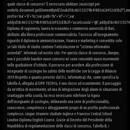
quale classe di concorso? È necessario abilitare JavaScript per
vederlo.document.getElementById('cloakd58c465123274b41005c626952c83b2f').in
prefix='ma'+'il'+'to';var path='hr'+'ef'+'=';var
addyd58c465123274b41005c626952c83b2f='assetscuola'+'@';addyd58c465123274
Diploma di ragioneria, laurea in economia e commercio università di Bari,
abilitato alla libera professione commercialista. l'accesso all'insegnamento
riguardo il diploma in amministrazione, finanza e marketing è consentito solo
se tale titolo di studio contiene l'articolazione in "sistema informativi
aziendali". Informati sul nostro sito. Per questa classe di concorso, dunque,
non è possibile bandire nuovi concorsi né sono consentiti nuovi inserimenti
nelle graduatorie d'istituto. Il percorso per accedere alla professione di
insegnante di sostegno ha subito delle modifiche con la Legge di Bilancio
2019.Rispetto a quanto previsto dal D.L. Informatica) che, come specifica la
tabella A, allegata al DPR 19/2016, è una classe ad esaurimento. Il passaggio
da un’ottica di inserimento ad una di integrazione degli alunni in situazione di
svantaggio nella scuola, ha reso necessario ridefinire la figura
dell’insegnante di sostegno, delineando una serie di professionalità,
conoscenze, competenze e atteggiamenti propri di un profilo professionale
complesso. Lingue straniere studiate Inglese e Francese Central School
London Diploma English Course. Grazie al Decreto del Presidente della
Repubblica di regolamentazione delle classi di concorso, Tabella B, i