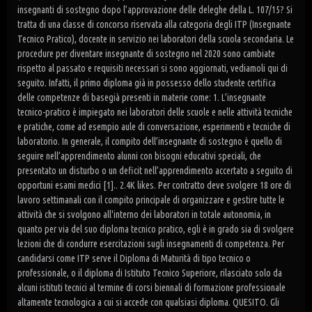
insegnanti di sostegno dopo l’approvazione delle deleghe della L. 107/15? Si
tratta di una classe di concorso riservata alla categoria degli ITP (Insegnante
Tecnico Pratico), docente in servizio nei laboratori della scuola secondaria. Le
procedure per diventare insegnante di sostegno nel 2020 sono cambiate
rispetto al passato e requisiti necessari si sono aggiornati, vediamoli qui di
seguito. Infatti, il primo diploma già in possesso dello studente certifica
delle competenze di basegià presenti in materie come: 1. L’insegnante
tecnico-pratico è impiegato nei laboratori delle scuole e nelle attività tecniche
e pratiche, come ad esempio aule di conversazione, esperimenti e tecniche di
laboratorio. In generale, il compito dell’insegnante di sostegno è quello di
seguire nell’apprendimento alunni con bisogni educativi speciali, che
presentato un disturbo o un deficit nell’apprendimento accertato a seguito di
opportuni esami medici [1].. 2.4K likes. Per contratto deve svolgere 18 ore di
lavoro settimanali con il compito principale di organizzare e gestire tutte le
attività che si svolgono all'interno dei laboratori in totale autonomia, in
quanto per via del suo diploma tecnico pratico, egli è in grado sia di svolgere
lezioni che di condurre esercitazioni sugli insegnamenti di competenza. Per
candidarsi come ITP serve il Diploma di Maturità di tipo tecnico o
professionale, o il diploma di Istituto Tecnico Superiore, rilasciato solo da
alcuni istituti tecnici al termine di corsi biennali di formazione professionale
altamente tecnologica a cui si accede con qualsiasi diploma. QUESITO. Gli