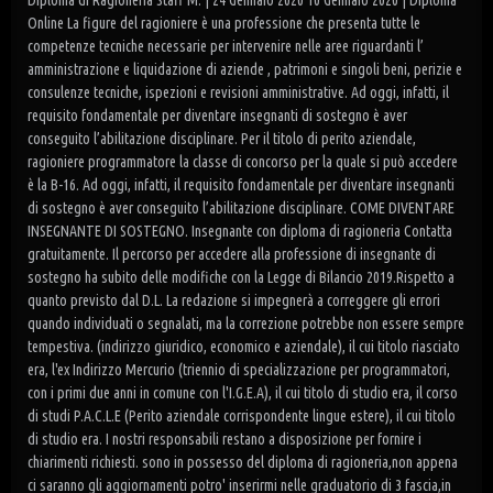
Diploma di Ragioneria Staff M. | 24 Gennaio 2020 10 Gennaio 2020 | Diploma
Online La figure del ragioniere è una professione che presenta tutte le
competenze tecniche necessarie per intervenire nelle aree riguardanti l’
amministrazione e liquidazione di aziende , patrimoni e singoli beni, perizie e
consulenze tecniche, ispezioni e revisioni amministrative. Ad oggi, infatti, il
requisito fondamentale per diventare insegnanti di sostegno è aver
conseguito l’abilitazione disciplinare. Per il titolo di perito aziendale,
ragioniere programmatore la classe di concorso per la quale si può accedere
è la B-16. Ad oggi, infatti, il requisito fondamentale per diventare insegnanti
di sostegno è aver conseguito l’abilitazione disciplinare. COME DIVENTARE
INSEGNANTE DI SOSTEGNO. Insegnante con diploma di ragioneria Contatta
gratuitamente. Il percorso per accedere alla professione di insegnante di
sostegno ha subito delle modifiche con la Legge di Bilancio 2019.Rispetto a
quanto previsto dal D.L. La redazione si impegnerà a correggere gli errori
quando individuati o segnalati, ma la correzione potrebbe non essere sempre
tempestiva. (indirizzo giuridico, economico e aziendale), il cui titolo riasciato
era, l'ex Indirizzo Mercurio (triennio di specializzazione per programmatori,
con i primi due anni in comune con l'I.G.E.A), il cui titolo di studio era, il corso
di studi P.A.C.L.E (Perito aziendale corrispondente lingue estere), il cui titolo
di studio era. I nostri responsabili restano a disposizione per fornire i
chiarimenti richiesti. sono in possesso del diploma di ragioneria,non appena
ci saranno gli aggiornamenti potro' inserirmi nelle graduatorio di 3 fascia,in