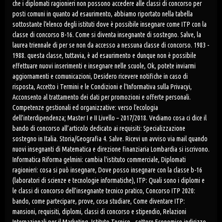
che i diplomati ragionieri non possono accedere alle classi di concorso per
posti comuni in quanto ad esaurimento, abbiamo riportato nella tabella
sottostante l'elenco degli istituti dove è possibile insegnare come ITP con la
classe di concorso B-16. Come si diventa insegnante di sostegno. Salve, la
laurea triennale di per se non da accesso a nessuna classe di concorso. 1983 -
1988. questa classe, tuttavia, è ad esaurimento e dunque non è possibile
effettuare nuovi inserimenti e insegnare nelle scuole, Ok, potete inviarmi
aggiornamenti e comunicazioni, Desidero ricevere notifiche in caso di
risposta, Accetto i Termini e le Condizioni e l'Informativa sulla Privacyi,
Acconsento al trattamento dei dati per promozioni e offerte personali.
Competenze gestionali ed organizzative: verso l’ecologia
dell’interdipendenza; Master I e II Livello – 2017/2018. Vediamo cosa ci dice il
bando di concorso all’articolo dedicato ai requisiti: Specializzazione
sostegno in Italia. Storia/Geografia 4. Salve. Ricevi un avviso via mail quando
nuovi insegnanti di Matematica e direzione finanziaria Lombardia si iscrivono.
Informatica Riforma gelmini: cambia l'istituto commerciale, Diplomati
ragionieri: cosa si può insegnare, Dove posso insegnare con la classe b-16
(laboratori di scienze e tecnologie informatiche), ITP: Quali sono i diplomi e
le classi di concorso dell’insegnante tecnico pratico, Concorso ITP 2020:
bando, come partecipare, prove, cosa studiare, Come diventare ITP:
mansioni, requisiti, diplomi, classi di concorso e stipendio, Relazioni