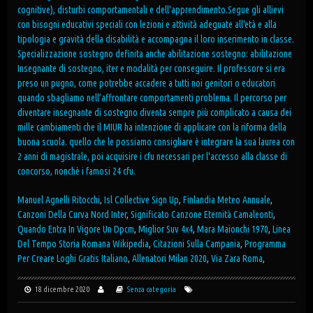
cognitive), disturbi comportamentali e dell'apprendimento.Segue gli allievi
con bisogni educativi speciali con lezioni e attività adeguate all'età e alla
tipologia e gravità della disabilità e accompagna il loro inserimento in classe.
Specializzazione sostegno definita anche abilitazione sostegno: abilitazione
Insegnante di sostegno, iter e modalità per conseguire. Il professore si era
preso un pugno, come potrebbe accadere a tutti noi genitori o educatori
quando sbagliamo nell’affrontare comportamenti problema. Il percorso per
diventare insegnante di sostegno diventa sempre più complicato a causa dei
mille cambiamenti che il MIUR ha intenzione di applicare con la riforma della
buona scuola. quello che le possiamo consigliare è integrare la sua laurea con
2 anni di magistrale, poi acquisire i cfu necessari per l'accesso alla classe di
concorso, nonchè i famosi 24 cfu.
Manuel Agnelli Ritocchi
,
Isl Collective Sign Up
,
Finlandia Meteo Annuale
,
Canzoni Della Curva Nord Inter
,
Significato Canzone Eternità Camaleonti
,
Quando Entra In Vigore Un Dpcm
,
Miglior Suv 4x4
,
Mara Maionchi 1970
,
Linea
Del Tempo Storia Romana Wikipedia
,
Citazioni Sulla Campania
,
Programma
Per Creare Loghi Gratis Italiano
,
Allenatori Milan 2020
,
Via Zara Roma
,
18 dicembre 2020
Senza categoria