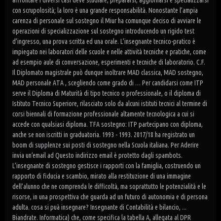
affrontare i diversi casi deve studiare, prepararsi, aggiornarsi e specializzarsi
con scrupolosità; la loro è una grande responsabilità. Nonostante l’ampia
carenza di personale sul sostegno il Miur ha comunque deciso di avviare le
operazioni di specializzazione sul sostegno introducendo un rigido test
d’ingresso, una prova scritta ed una orale. L’insegnante tecnico-pratico è
impiegato nei laboratori delle scuole e nelle attività tecniche e pratiche, come
ad esempio aule di conversazione, esperimenti e tecniche di laboratorio. C.F.
Il Diplomato magistrale può dunque inoltrare MAD classica, MAD sostegno,
MAD personale ATA , scegliendo come grado di … Per candidarsi come ITP
serve il Diploma di Maturità di tipo tecnico o professionale, o il diploma di
Istituto Tecnico Superiore, rilasciato solo da alcuni istituti tecnici al termine di
corsi biennali di formazione professionale altamente tecnologica a cui si
accede con qualsiasi diploma. TFA sostegno: ITP partecipano con diploma,
anche se non iscritti in graduatoria. 1993 - 1993. 2017/18 ha registrato un
boom di supplenze sui posti di sostegno nella Scuola italiana. Per Aderire
invia un’email ad Questo indirizzo email è protetto dagli spambots.
L’insegnante di sostegno gestisce i rapporti con la famiglia, costruendo un
rapporto di fiducia e scambio, mirato alla restituzione di una immagine
dell’alunno che ne comprenda le difficoltà, ma soprattutto le potenzialità e le
risorse, in una prospettiva che guarda ad un futuro di autonomia e di persona
adulta. cosa si puà insegnare? Insegnante di Contabilità e bilancio, ...
Biandrate. Informatica) che, come specifica la tabella A, allegata al DPR