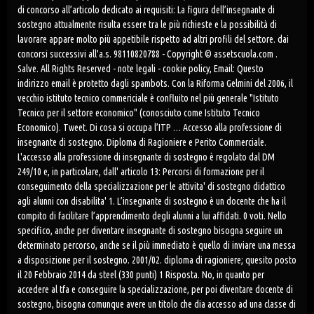
di concorso all’articolo dedicato ai requisiti: La figura dell’insegnante di
sostegno attualmente risulta essere tra le più richieste e la possibilità di
lavorare appare molto più appetibile rispetto ad altri profili del settore. dai
concorsi successivi all'a.s. 98110820788 - Copyright © assetscuola.com .
Salve. All Rights Reserved - note legali - cookie policy, Email: Questo
indirizzo email è protetto dagli spambots. Con la Riforma Gelmini del 2006, il
vecchio istituto tecnico commericiale è confluito nel più generale "Istituto
Tecnico per il settore economico" (conosciuto come Istituto Tecnico
Economico). Tweet. Di cosa si occupa l’ITP … Accesso alla professione di
insegnante di sostegno. Diploma di Ragioniere e Perito Commerciale.
L'accesso alla professione di insegnante di sostegno è regolato dal DM
249/10 e, in particolare, dall' articolo 13: Percorsi di formazione per il
conseguimento della specializzazione per le attivita' di sostegno didattico
agli alunni con disabilita' 1. L’insegnante di sostegno è un docente che ha il
compito di facilitare l’apprendimento degli alunni a lui affidati. 0 voti. Nello
specifico, anche per diventare insegnante di sostegno bisogna seguire un
determinato percorso, anche se il più immediato è quello di inviare una messa
a disposizione per il sostegno. 2001/02. diploma di ragioniere; quesito posto
il 20 Febbraio 2014 da steel (330 punti) 1 Risposta. No, in quanto per
accedere al tfa e conseguire la specializzazione, per poi diventare docente di
sostegno, bisogna comunque avere un titolo che dia accesso ad una classe di