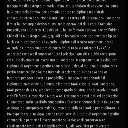
sul sostegno ( tfa). Il diploma ti apre già le porte dell’insegnamento.
Insegnante di sostegno primaria-infanzia: il candidato deve avere una laurea
in Scienze della formazione primaria oppure un diploma magistrale
conseguito entro l’a.s. Nonostante l’ampia carenza di personale sul sostegno
il Miur ha comunque deciso di avviare le operazioni di. 0 voti. Il Ministro
Bussetti, con il Decreto N.92 del 2019, ha confermato l’attivazione dell’Ultimo
Ciclo di TFA Sostegno. Salve, quindi se ho capito bene per diventare itp per
la classe di concorso b-16 avendo il diploma di tecnico ragioniere, perito
aziendale e programmatore ottenuto del 2010 basta ottenere i 24 cfu e
aspettare che esca il concorso? Ecco i principali quesiti e dubbi che si pone
chi vuole diventare un insegnante di sostegno. Insegnamenti accessibili con
Diploma di ragioniere e perito commerciale. Salve,al diploma di ragioniere e
perito commerciale e laurea triennale in scienze politiche cosa posso
integrare per poter avere la possibilità di insegnare nelle scuole? Il
Diplomato magistrale può dunque inoltrare MAD classica, MAD sostegno,
MAD personale ATA, scegliendo come grado di istruzione la scuola primaria
e dell’infanzia. Descrizione Note; A-66 Trattamento testi, dati ed applicazioni.
E’ ammesso anche un titolo conseguito all’estero e riconosciuto in Italia come
analogo. ho interpretato male? Questo sito utilizza i cookie per migliorare la
tua esperienza di navigazione e i nostri servizi. Il titolo di ragioniere e perito
commerciale permette l'insegnamento sulla classe di concorso A-66
(Trattamento testi, dati ed applicazioni. Quale sarà l’iter per diventare