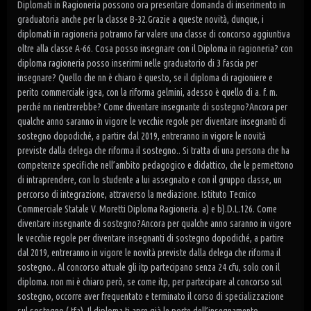
Diplomati in Ragioneria possono ora presentare domanda di inserimento in
graduatoria anche per la classe B-32.Grazie a queste novità, dunque, i
diplomati in ragioneria potranno far valere una classe di concorso aggiuntiva
oltre alla classe A-66. Cosa posso insegnare con il Diploma in ragioneria? con
diploma ragioneria posso inserirmi nelle graduatorio di 3 fascia per
insegnare? Quello che nn è chiaro è questo, se il diploma di ragioniere e
perito commerciale igea, con la riforma gelmini, adesso è quello di a. f. m.
perché nn rientrerebbe? Come diventare insegnante di sostegno?Ancora per
qualche anno saranno in vigore le vecchie regole per diventare insegnanti di
sostegno dopodiché, a partire dal 2019, entreranno in vigore le novità
previste dalla delega che riforma il sostegno.. Si tratta di una persona che ha
competenze specifiche nell’ambito pedagogico e didattico, che le permettono
di intraprendere, con lo studente a lui assegnato e con il gruppo classe, un
percorso di integrazione, attraverso la mediazione. Istituto Tecnico
Commerciale Statale V. Moretti Diploma Ragioneria. a) e b).D.L.126. Come
diventare insegnante di sostegno?Ancora per qualche anno saranno in vigore
le vecchie regole per diventare insegnanti di sostegno dopodiché, a partire
dal 2019, entreranno in vigore le novità previste dalla delega che riforma il
sostegno.. Al concorso attuale gli itp partecipano senza 24 cfu, solo con il
diploma. non mi è chiaro però, se come itp, per partecipare al concorso sul
sostegno, occorre aver frequentato e terminato il corso di specializzazione