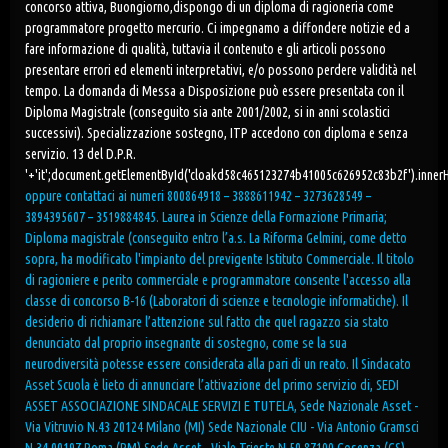
concorso attiva, Buongiorno,dispongo di un diploma di ragioneria come
programmatore progetto mercurio. Ci impegnamo a diffondere notizie ed a
fare informazione di qualità, tuttavia il contenuto e gli articoli possono
presentare errori ed elementi interpretativi, e/o possono perdere validità nel
tempo. La domanda di Messa a Disposizione può essere presentata con il
Diploma Magistrale (conseguito sia ante 2001/2002, si in anni scolastici
successivi). Specializzazione sostegno, ITP accedono con diploma e senza
servizio. 13 del D.P.R.
'+'it
';document.getElementById('cloakd58c465123274b41005c626952c83b2f').inne
oppure contattaci ai numeri 800864918 – 3888611942 – 3273628549 –
3894395607 – 3519884845. Laurea in Scienze della Formazione Primaria;
Diploma magistrale (conseguito entro l’a.s. La Riforma Gelmini, come detto
sopra, ha modificato l'impianto del previgente Istituto Commerciale. Il titolo
di ragioniere e perito commerciale e programmatore consente l'accesso alla
classe di concorso B-16 (Laboratori di scienze e tecnologie informatiche). Il
desiderio di richiamare l’attenzione sul fatto che quel ragazzo sia stato
denunciato dal proprio insegnante di sostegno, come se la sua
neurodiversità potesse essere considerata alla pari di un reato. Il Sindacato
Asset Scuola è lieto di annunciare l’attivazione del primo servizio di, SEDI
ASSET ASSOCIAZIONE SINDACALE SERVIZI E TUTELA, Sede Nazionale Asset -
Via Vitruvio N.43 20124 Milano (MI) Sede Nazionale CIU - Via Antonio Gramsci