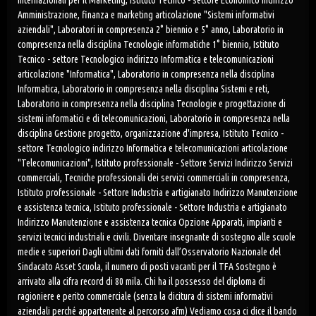
Internazionali per il Marketing, Istituto Tecnico - settore Economico indirizzo
Amministrazione, finanza e marketing articolazione "Sistemi informativi
aziendali", Laboratori in compresenza 2° biennio e 5° anno, Laboratorio in
compresenza nella disciplina Tecnologie informatiche 1° biennio, Istituto
Tecnico - settore Tecnologico indirizzo Informatica e telecomunicazioni
articolazione "Informatica", Laboratorio in compresenza nella disciplina
Informatica, Laboratorio in compresenza nella disciplina Sistemi e reti,
Laboratorio in compresenza nella disciplina Tecnologie e progettazione di
sistemi informatici e di telecomunicazioni, Laboratorio in compresenza nella
disciplina Gestione progetto, organizzazione d'impresa, Istituto Tecnico -
settore Tecnologico indirizzo Informatica e telecomunicazioni articolazione
"Telecomunicazioni", Istituto professionale - Settore Servizi Indirizzo Servizi
commerciali, Tecniche professionali dei servizi commerciali in compresenza,
Istituto professionale - Settore Industria e artigianato Indirizzo Manutenzione
e assistenza tecnica, Istituto professionale - Settore Industria e artigianato
Indirizzo Manutenzione e assistenza tecnica Opzione Apparati, impianti e
servizi tecnici industriali e civili. Diventare insegnante di sostegno alle scuole
medie e superiori Dagli ultimi dati forniti dall’Osservatorio Nazionale del
Sindacato Asset Scuola, il numero di posti vacanti per il TFA Sostegno è
arrivato alla cifra record di 80 mila. Chi ha il possesso del diploma di
ragioniere e perito commerciale (senza la dicitura di sistemi informativi
aziendali perché appartenente al percorso afm) Vediamo cosa ci dice il bando