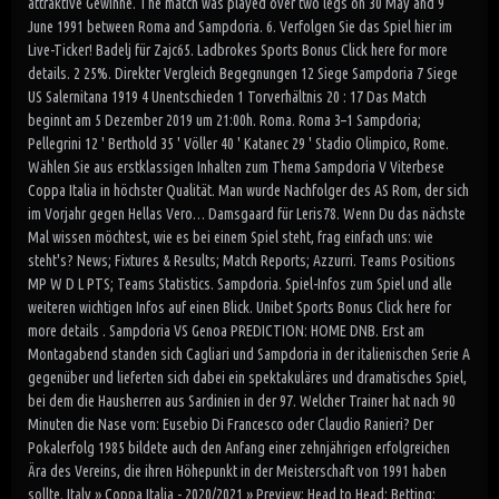
attraktive Gewinne. The match was played over two legs on 30 May and 9
June 1991 between Roma and Sampdoria. 6. Verfolgen Sie das Spiel hier im
Live-Ticker! Badelj für Zajc65. Ladbrokes Sports Bonus Click here for more
details. 2 25%. Direkter Vergleich Begegnungen 12 Siege Sampdoria 7 Siege
US Salernitana 1919 4 Unentschieden 1 Torverhältnis 20 : 17 Das Match
beginnt am 5 Dezember 2019 um 21:00h. Roma. Roma 3–1 Sampdoria;
Pellegrini 12 ' Berthold 35 ' Völler 40 ' Katanec 29 ' Stadio Olimpico, Rome.
Wählen Sie aus erstklassigen Inhalten zum Thema Sampdoria V Viterbese
Coppa Italia in höchster Qualität. Man wurde Nachfolger des AS Rom, der sich
im Vorjahr gegen Hellas Vero… Damsgaard für Leris78. Wenn Du das nächste
Mal wissen möchtest, wie es bei einem Spiel steht, frag einfach uns: wie
steht's? News; Fixtures & Results; Match Reports; Azzurri. Teams Positions
MP W D L PTS; Teams Statistics. Sampdoria. Spiel-Infos zum Spiel und alle
weiteren wichtigen Infos auf einen Blick. Unibet Sports Bonus Click here for
more details . Sampdoria VS Genoa PREDICTION: HOME DNB. Erst am
Montagabend standen sich Cagliari und Sampdoria in der italienischen Serie A
gegenüber und lieferten sich dabei ein spektakuläres und dramatisches Spiel,
bei dem die Hausherren aus Sardinien in der 97. Welcher Trainer hat nach 90
Minuten die Nase vorn: Eusebio Di Francesco oder Claudio Ranieri? Der
Pokalerfolg 1985 bildete auch den Anfang einer zehnjährigen erfolgreichen
Ära des Vereins, die ihren Höhepunkt in der Meisterschaft von 1991 haben
sollte. Italy » Coppa Italia - 2020/2021 » Preview; Head to Head; Betting;