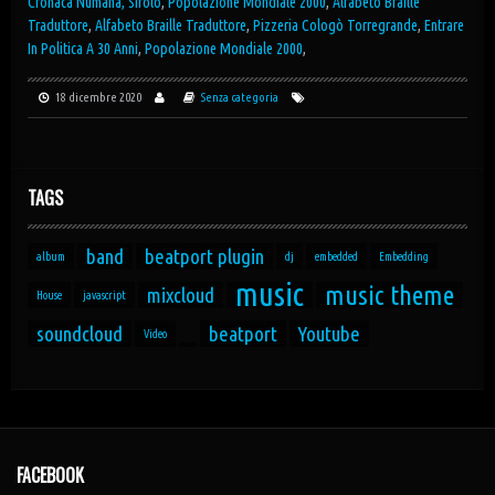
Cronaca Numana, Sirolo
,
Popolazione Mondiale 2000
,
Alfabeto Braille
Traduttore
,
Alfabeto Braille Traduttore
,
Pizzeria Cologò Torregrande
,
Entrare
In Politica A 30 Anni
,
Popolazione Mondiale 2000
,
18 dicembre 2020
Senza categoria
TAGS
band
beatport plugin
album
dj
embedded
Embedding
music
music theme
mixcloud
House
javascript
soundcloud
beatport
Youtube
Video
FACEBOOK