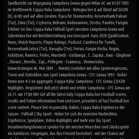
Spielbericht zur Begegnung Sampdoria Genua gegen Milan AC am 03.07.1985
im Wettbewerb Coppa Italia Sampdoria - Bologna live & auf Abruf auf DAZN
DE, in HD und auf allen Geräten. Pjaca für Shomurodov, Reservebank:Paleari
(Tor), Zima (Tor), Czyborra, Behrami, Radovanovic, Destro, Pandev, Parigini.
Erleben Sie das Coppa Italia Fußball Spiel zwischen Sampdoria Genua und
Salernitana live mit Berichterstattung von Eurosport. Euro 2020 Qualification;
News; Match Reports; Player Ratings; Podcast. Candreva für Tonelli,
Reservebank:Letica (Tor), Ravaglia (Tor), Ferrari, Kaique Rocha, Regini,
Askildsen, Ramirez, Prelec, Marchetti - Goldaniga , C. Zapata , Bani - Ghiglione
, Sturaro , Rovella , Zajc , Pellegrini - Scamacca , Shomurodov,
Einwechslungen:46. Mai 2009 … Runde) Liveticker mit allen Spielereignissen,
Toren und Statistiken zum Spiel Sampdoria Genua - CFC Genua 1893 - kicker
Roma won 4–2 on aggregate. Coppa Italia: Sampdoria - CFC Genua | DAZN
Highlights. Registriere dich jetzt direkt und erlebe Sampdoria - CFC Genua am
26.11. um 17:00 Uhr! Get all the latest Italy Coppa Italia live Football scores,
results and fixture information from LiveScore, providers of fast football live
score content. Please bet responsibly. Italien, Coppa Italia Ergebnisse der
Saison - Fußball | Sky Sport - Holen Sie sich die neuesten Nachrichten,
Ergebnisse, Spielpläne, Video-Highlights und mehr von Sky Sport
Verantwortungsbewusst spielen Für die meisten Menschen sind Glücksspiele
ein harmloses Vergnügen, das ihre Freizeit bereichert - mit der Chance auf