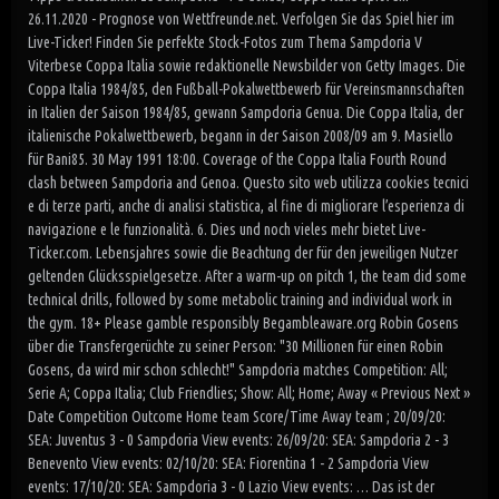
26.11.2020 - Prognose von Wettfreunde.net. Verfolgen Sie das Spiel hier im
Live-Ticker! Finden Sie perfekte Stock-Fotos zum Thema Sampdoria V
Viterbese Coppa Italia sowie redaktionelle Newsbilder von Getty Images. Die
Coppa Italia 1984/85, den Fußball-Pokalwettbewerb für Vereinsmannschaften
in Italien der Saison 1984/85, gewann Sampdoria Genua. Die Coppa Italia, der
italienische Pokalwettbewerb, begann in der Saison 2008/09 am 9. Masiello
für Bani85. 30 May 1991 18:00. Coverage of the Coppa Italia Fourth Round
clash between Sampdoria and Genoa. Questo sito web utilizza cookies tecnici
e di terze parti, anche di analisi statistica, al fine di migliorare l’esperienza di
navigazione e le funzionalità. 6. Dies und noch vieles mehr bietet Live-
Ticker.com. Lebensjahres sowie die Beachtung der für den jeweiligen Nutzer
geltenden Glücksspielgesetze. After a warm-up on pitch 1, the team did some
technical drills, followed by some metabolic training and individual work in
the gym. 18+ Please gamble responsibly Begambleaware.org Robin Gosens
über die Transfergerüchte zu seiner Person: "30 Millionen für einen Robin
Gosens, da wird mir schon schlecht!" Sampdoria matches Competition: All;
Serie A; Coppa Italia; Club Friendlies; Show: All; Home; Away « Previous Next »
Date Competition Outcome Home team Score/Time Away team ; 20/09/20:
SEA: Juventus 3 - 0 Sampdoria View events: 26/09/20: SEA: Sampdoria 2 - 3
Benevento View events: 02/10/20: SEA: Fiorentina 1 - 2 Sampdoria View
events: 17/10/20: SEA: Sampdoria 3 - 0 Lazio View events: … Das ist der