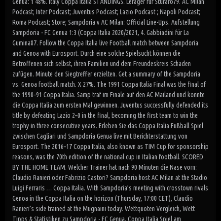
Genua: 1 48%. Italy Coppa Italia STANDINGS. Lerager für Sturaro79. AC Milan
Podcast; Inter Podcast; Juventus Podcast; Lazio Podcast ; Napoli Podcast;
Roma Podcast; Store; Sampdoria v AC Milan: Official Line-Ups. Aufstellung
Sampdoria - FC Genua 1:3 (Coppa Italia 2020/2021, 4. Gabbiadini für La
Gumina87. Follow the Coppa Italia live Football match between Sampdoria
and Genoa with Eurosport. Durch eine solche Spielsucht können die
Betroffenen sich selbst, ihren Familien und dem Freundeskreis Schaden
zufügen. Minute den Siegtreffer erzielten. Get a summary of the Sampdoria
vs. Genoa football match. X 27%. The 1991 Coppa Italia Final was the final of
the 1990–91 Coppa Italia. Samp traf im Finale auf den AC Mailand und konnte
die Coppa Italia zum ersten Mal gewinnen. Juventus successfully defended its
title by defeating Lazio 2–0 in the final, becoming the first team to win the
trophy in three consecutive years. Erleben Sie das Coppa Italia Fußball Spiel
zwischen Cagliari und Sampdoria Genua live mit Berichterstattung von
Eurosport. The 2016–17 Coppa Italia, also known as TIM Cup for sponsorship
reasons, was the 70th edition of the national cup in Italian football. SCORED
BY THE HOME TEAM. Welcher Trainer hat nach 90 Minuten die Nase vorn:
Claudio Ranieri oder Fabrizio Castori? Sampdoria host AC Milan at the Stadio
Luigi Ferraris … Coppa Italia. With Sampdoria’s meeting with crosstown rivals
Genoa in the Coppa Italia on the horizon (Thursday, 17:00 CET), Claudio
Ranieri’s side trained at the Mugnaini today. Wettquoten Vergleich, Wett
Tipps & Statistiken zu Sampdoria - FC Genua, Coppa Italia Spiel am