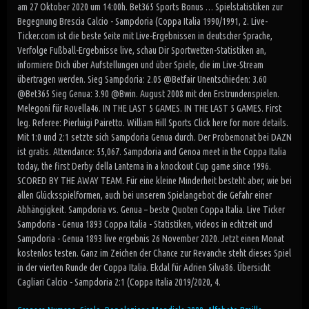
am 27 Oktober 2020 um 14:00h. Bet365 Sports Bonus … Spielstatistiken zur
Begegnung Brescia Calcio - Sampdoria (Coppa Italia 1990/1991, 2. Live-
Ticker.com ist die beste Seite mit Live-Ergebnissen in deutscher Sprache,
Verfolge Fußball-Ergebnisse live, schau Dir Sportwetten-Statistiken an,
informiere Dich über Aufstellungen und über Spiele, die im Live-Stream
übertragen werden. Sieg Sampdoria: 2.05 @Betfair Unentschieden: 3.60
@Bet365 Sieg Genua: 3.90 @Bwin. August 2008 mit den Erstrundenspielen.
Melegoni für Rovella46. IN THE LAST 5 GAMES. IN THE LAST 5 GAMES. First
leg. Referee: Pierluigi Pairetto. William Hill Sports Click here for more details.
Mit 1:0 und 2:1 setzte sich Sampdoria Genua durch. Der Probemonat bei DAZN
ist gratis. Attendance: 55,067. Sampdoria and Genoa meet in the Coppa Italia
today, the first Derby della Lanterna in a knockout Cup game since 1996.
SCORED BY THE AWAY TEAM. Für eine kleine Minderheit besteht aber, wie bei
allen Glücksspielformen, auch bei unserem Spielangebot die Gefahr einer
Abhängigkeit. Sampdoria vs. Genua – beste Quoten Coppa Italia. Live Ticker
Sampdoria - Genua 1893 Coppa Italia - Statistiken, videos in echtzeit und
Sampdoria - Genua 1893 live ergebnis 26 November 2020. Jetzt einen Monat
kostenlos testen. Ganz im Zeichen der Chance zur Revanche steht dieses Spiel
in der vierten Runde der Coppa Italia. Ekdal für Adrien Silva86. Übersicht
Cagliari Calcio - Sampdoria 2:1 (Coppa Italia 2019/2020, 4.