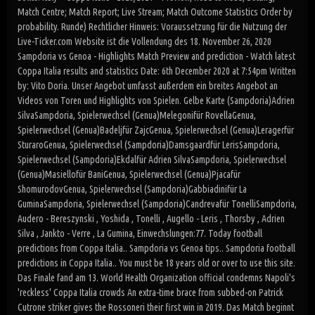
Match Centre; Match Report; Live Stream; Match Outcome Statistics Order by
probability. Runde) Rechtlicher Hinweis: Voraussetzung für die Nutzung der
Live-Ticker.com Website ist die Vollendung des 18. November 26, 2020
Sampdoria vs Genoa - Highlights Match Preview and prediction - Watch latest
Coppa Italia results and statistics Date: 6th December 2020 at 7:54pm Written
by: Vito Doria. Unser Angebot umfasst außerdem ein breites Angebot an
Videos von Toren und Highlights von Spielen. Gelbe Karte (Sampdoria)Adrien
SilvaSampdoria, Spielerwechsel (Genua)Melegonifür RovellaGenua,
Spielerwechsel (Genua)Badeljfür ZajcGenua, Spielerwechsel (Genua)Leragerfür
SturaroGenua, Spielerwechsel (Sampdoria)Damsgaardfür LerisSampdoria,
Spielerwechsel (Sampdoria)Ekdalfür Adrien SilvaSampdoria, Spielerwechsel
(Genua)Masiellofür BaniGenua, Spielerwechsel (Genua)Pjacafür
ShomurodovGenua, Spielerwechsel (Sampdoria)Gabbiadinifür La
GuminaSampdoria, Spielerwechsel (Sampdoria)Candrevafür TonelliSampdoria,
Audero - Bereszynski , Yoshida , Tonelli , Augello - Leris , Thorsby , Adrien
Silva , Jankto - Verre , La Gumina, Einwechslungen:77. Today football
predictions from Coppa Italia.. Sampdoria vs Genoa tips.. Sampdoria football
predictions in Coppa Italia.. You must be 18 years old or over to use this site.
Das Finale fand am 13. World Health Organization official condemns Napoli's
'reckless' Coppa Italia crowds An extra-time brace from subbed-on Patrick
Cutrone striker gives the Rossoneri their first win in 2019. Das Match beginnt