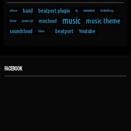
band
beatport plugin
album
dj
embedded
Embedding
music
music theme
mixcloud
House
javascript
soundcloud
beatport
Youtube
Video
FACEBOOK