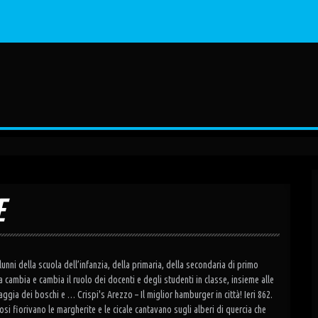
E
lunni della scuola dell’infanzia, della primaria, della secondaria di primo
a cambia e cambia il ruolo dei docenti e degli studenti in classe, insieme alle
ggia dei boschi e … Crispi's Arezzo – Il miglior hamburger in città! Ieri 862.
osi fiorivano le margherite e le cicale cantavano sugli alberi di quercia che