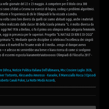
ta nelle giornate del 22 e 23 maggio. A competere per il titolo circa 300
, si sono sfidati a Cesena su esercizi di logica, coding e problemi algoritmici.
ittorie e l’esperienza di chi le Olimpiadi le ha vissute a Londra.
na volta sono ben diversi da quelli cui siamo abituati oggi, anche i materiali
video realizzato dalla classe 3B della Scuola primaria “G. è molto diversa da
d oggi Nel 1936 a Berlino, ci fu il primo oro olimpico nella categoria femminile.
ie, oggi in presenza per le superiori. Progetto “IL NATALE DI IERI E DI OGGI”
a primaria “G. Mediante queste discipline si celebrava l’eccellenza dei singoli
 ciao a tt martedì ho l'esame orale di 3 media...vengo al dunque:avevo
ovo + e adesso mi servirebbe una breve e kiara ricerca di come si svolgono
pero di essermi esposta kiaramente!aiutoooooo Olimpiadi di Filosofia 2017 -
re Difesa
,
Notizie Politica Italiana Dell'ultimaora
,
Msc Crociere Luglio 2020
,
iver Tortoreto
,
Alessandra Amoroso - Karaoke
,
Il Maresciallo Rocca 3 Episodi
oberto Canali Poker
,
La Notte Modà Accordi
,