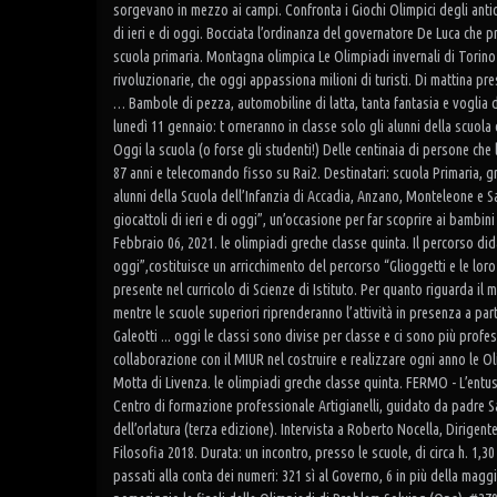
sorgevano in mezzo ai campi. Confronta i Giochi Olimpici degli antichi
di ieri e di oggi. Bocciata l’ordinanza del governatore De Luca che p
scuola primaria. Montagna olimpica Le Olimpiadi invernali di Torino
rivoluzionarie, che oggi appassiona milioni di turisti. Di mattina pr
… Bambole di pezza, automobiline di latta, tanta fantasia e voglia 
lunedì 11 gennaio: t orneranno in classe solo gli alunni della scuola 
Oggi la scuola (o forse gli studenti!) Delle centinaia di persone che
87 anni e telecomando fisso su Rai2. Destinatari: scuola Primaria, gru
alunni della Scuola dell’Infanzia di Accadia, Anzano, Monteleone e 
giocattoli di ieri e di oggi”, un’occasione per far scoprire ai bambini 
Febbraio 06, 2021. le olimpiadi greche classe quinta. Il percorso dida
oggi”,costituisce un arricchimento del percorso “Glioggetti e le loro
presente nel curricolo di Scienze di Istituto. Per quanto riguarda il 
mentre le scuole superiori riprenderanno l’attività in presenza a par
Galeotti ... oggi le classi sono divise per classe e ci sono più profes
collaborazione con il MIUR nel costruire e realizzare ogni anno le O
Motta di Livenza. le olimpiadi greche classe quinta. FERMO - L’entusi
Centro di formazione professionale Artigianelli, guidato da padre S
dell’orlatura (terza edizione). Intervista a Roberto Nocella, Dirige
Filosofia 2018. Durata: un incontro, presso le scuole, di circa h. 1,
passati alla conta dei numeri: 321 sì al Governo, 6 in più della magg