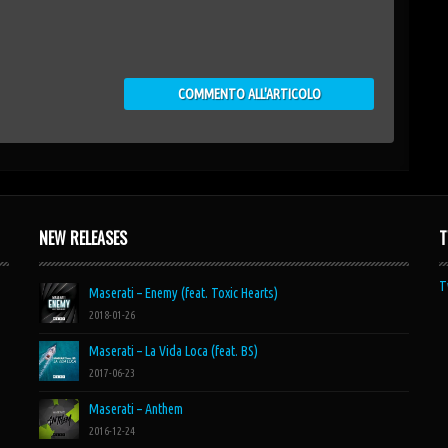
NEW RELEASES
T
T
Maserati – Enemy (feat. Toxic Hearts)
2018-01-26
Maserati – La Vida Loca (feat. BS)
2017-06-23
Maserati – Anthem
2016-12-24