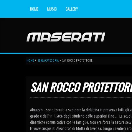
HOME
MUSIC
GALLERY
Enemy (feat. Toxic Hearts)
Maserati
La Vida Loca (feat. BS) [Radio Edit]
Maserati
La Vida Loca (feat. BS) [Club Mix]
Maserati
HOME
SENZA CATEGORIA
SAN ROCCO PROTETTORE
La Vida Loca (feat. BS) [Dj Samuel Kimko...
Maserati
SAN ROCCO PROTETTOR
Anthem (Intro Mix)
Maserati
Anthem (Extended Mix)
Maserati
Abruzzo – sono tornati a svolgere la didattica in presenza tutti gli a
grado e dall’11 il 50% degli studenti delle superiori fino … La scuol
dinamiche comunicative con le famiglie. Non era forse la natura selva
E’ www.crispis.it. Aleandro” di Motta di Livenza. Lungo i sentieri erb