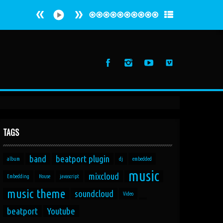
TAGS
band
beatport plugin
album
dj
embedded
music
mixcloud
Embedding
House
javascript
music theme
soundcloud
Video
beatport
Youtube