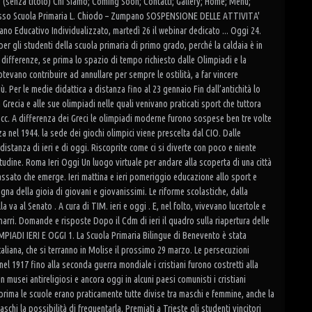
 (senza titolo) Chi Siamo; Coming Soon; Contatti; Gallery; Home; Menù;
lesso Scuola Primaria L. Chiodo – Zumpano SOSPENSIONE DELLE ATTIVITA'
ucativo Individualizzato, martedì 26 il webinar dedicato ... Oggi 24.
r gli studenti della scuola primaria di primo grado, perché la caldaia è in
 differenze, se prima lo spazio di tempo richiesto dalle Olimpiadi e la
tevano contribuire ad annullare per sempre le ostilità, a far vincere
. Per le medie didattica a distanza fino al 23 gennaio Fin dall’antichità lo
Grecia e alle sue olimpiadi nelle quali venivano praticati sport che tuttora
o ecc. A differenza dei Greci le olimpiadi moderne furono sospese ben tre volte
za nel 1944. la sede dei giochi olimpici viene prescelta dal CIO. Dalle
distanza di ieri e di oggi. Riscoprite come ci si diverte con poco e niente
tudine. Roma Ieri Oggi Un luogo virtuale per andare alla scoperta di una città
passato che emerge. Ieri mattina e ieri pomeriggio educazione allo sport e
nsegna della gioia di giovani e giovanissimi. Le riforme scolastiche, dalla
a al Senato . A cura di TIM. ieri e oggi . E, nel folto, vivevano lucertole e
ramarri. Domande e risposte Dopo il Cdm di ieri il quadro sulla riapertura delle
ADI IERI E OGGI 1. La Scuola Primaria Bilingue di Benevento è stata
taliana, che si terranno in Molise il prossimo 29 marzo. Le persecuzioni
 nel 1917 fino alla seconda guerra mondiale i cristiani furono costretti alla
n musei antireligiosi e ancora oggi in alcuni paesi comunisti i cristiani
rima le scuole erano praticamente tutte divise tra maschi e femmine, anche la
hi la possibilità di frequentarla. Premiati a Trieste gli studenti vincitori