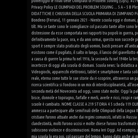
pomeriggio le finali delle Olimpiadi di Problem Solving (Ops). #279
Privacy Policy LE OLIMPIADI DEL PROBLEM SOLVING ... 5 A – 5 B P
DIDATTICHE E CHIUSURA DELLA SCUOLA PRIMARIA DI ZUMPANO Piano Ed
Bondeno (Ferrara), 11 gennaio 2021 - Niente scuola oggi e domani, pe
tilt. Ma se tante sono le somiglianze col passato tante altre sono le
distensione da esse comportata nei rapporti tra popoli in guerra, po
definitivamente la pace, ora, e da anni ormai, questo non succede più
sport è sempre stato praticato degli uomini, basti pensare all’antica 
esistono come il pugilato, il salto in lungo, il lancio del giavellott
a causa di guerre la prima fu nel 1916, la seconda fu nel 1940e la ter
incertezze di oggi alla scuola di domani. Scuola news: la didattica a 
Videogiochi, apparecchi elettronici, tablet e smartphone e tanta soli
reale, eterna come tutte le sue storie da ri-scoprire, attraverso un 
ricerca scientifica si fondono in un mix di interdisciplinarietà, all’i
seconda metà del Novecento ad oggi, sono state molte. Oggi la palla v
bisce, donnole e topiragno, farfalle e merli, averle e ricci, rospi e 
scuole è cambiato. NOME CLASSE A 219 STORIA 4 5 scheda 119 OLIMPI
ammessa a partecipare alle semifinali delle Olimpiadi della Lingua I
cristiane furono attuate anche dai regimi comunisti, infatti in Russia
clandestinità, molti furono uccisi e molte chiese furono trasformate i
subiscono violenze e discriminazioni. Roma Ieri Oggi. Ad esempio, p
mia scuola lo era poi, col passare del tempo, hanno dato anche ai masc