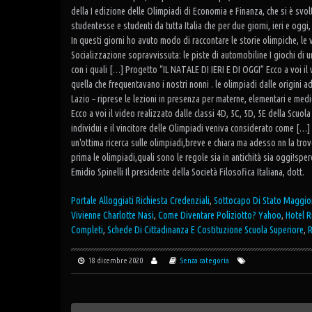
della I edizione delle Olimpiadi di Economia e Finanza, che si è svol
studentesse e studenti da tutta Italia che per due giorni, ieri e oggi
In questi giorni ho avuto modo di raccontare le storie olimpiche, le v
Socializzazione sopravvissuta: le piste di automobiline I giochi di u
con i quali […] Progetto “IL NATALE DI IERI E DI OGGI” Ecco a voi il 
quella che frequentavano i nostri nonni . le olimpiadi dalle origini a
Lazio – riprese le lezioni in presenza per materne, elementari e med
Ecco a voi il video realizzato dalle classi 4D, 5C, 5D, 5E della Scuol
individui e il vincitore delle Olimpiadi veniva considerato come […]
un'ottima ricerca sulle olimpiadi,breve e chiara ma adesso nn la tr
prima le olimpiadi,quali sono le regole sia in antichità sia oggi!s
Emidio Spinelli Il presidente della Società Filosofica Italiana, dott.
Portale Alloggiati Richiesta Credenziali
,
Sottocapo Di Stato Maggio
Vivienne Charlotte Nasi
,
Come Diventare Poliziotto? Yahoo
,
Hotel R
Completi
,
Schede Di Cittadinanza E Costituzione Scuola Superiore
,
R
18 dicembre 2020
Senza categoria