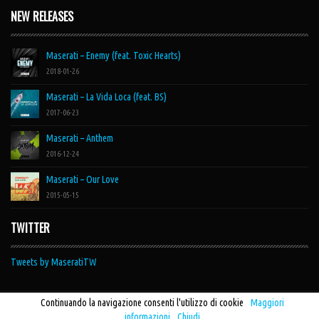
NEW RELEASES
Maserati – Enemy (feat. Toxic Hearts)
2018-01-26
Maserati – La Vida Loca (feat. BS)
2017-06-23
Maserati – Anthem
2016-12-24
Maserati – Our Love
2015-05-15
TWITTER
Tweets by MaseratiTW
Continuando la navigazione consenti l'utilizzo di cookie
Maggiori
© 2016 Maseratimusic. Website by
SL studios
informazioni
Chiudi