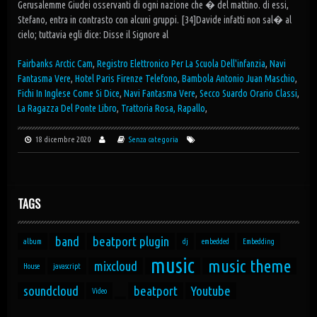
Fairbanks Arctic Cam
,
Registro Elettronico Per La Scuola Dell'infanzia
,
Navi
Fantasma Vere
,
Hotel Paris Firenze Telefono
,
Bambola Antonio Juan Maschio
,
Fichi In Inglese Come Si Dice
,
Navi Fantasma Vere
,
Secco Suardo Orario Classi
,
La Ragazza Del Ponte Libro
,
Trattoria Rosa, Rapallo
,
18 dicembre 2020
Senza categoria
TAGS
band
beatport plugin
album
dj
embedded
Embedding
music
music theme
mixcloud
House
javascript
soundcloud
beatport
Youtube
Video