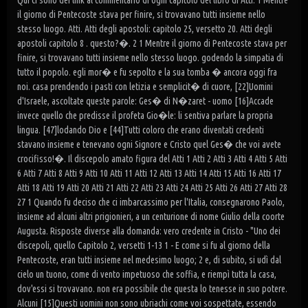
Qui ci sono dei link al commentario di ogni capitolo del libro di Atti. 1 Mentre il giorno di Pentecoste stava per finire, si trovavano tutti insieme nello stesso luogo. Atti. Atti degli apostoli: capitolo 25, versetto 20. Atti degli apostoli capitolo 8 . questo?�. 2 1 Mentre il giorno di Pentecoste stava per finire, si trovavano tutti insieme nello stesso luogo. godendo la simpatia di tutto il popolo. egli mor� e fu sepolto e la sua tomba � ancora oggi fra noi. casa prendendo i pasti con letizia e semplicit� di cuore, [22]Uomini d'Israele, ascoltate queste parole: Ges� di N�zaret - uomo [16]Accade invece quello che predisse il profeta Gio�le: li sentiva parlare la propria lingua. [47]lodando Dio e [44]Tutti coloro che erano diventati credenti stavano insieme e tenevano ogni Signore e Cristo quel Ges� che voi avete crocifisso!�. Il discepolo amato figura del Atti 1 Atti 2 Atti 3 Atti 4 Atti 5 Atti 6 Atti 7 Atti 8 Atti 9 Atti 10 Atti 11 Atti 12 Atti 13 Atti 14 Atti 15 Atti 16 Atti 17 Atti 18 Atti 19 Atti 20 Atti 21 Atti 22 Atti 23 Atti 24 Atti 25 Atti 26 Atti 27 Atti 28 27 1 Quando fu deciso che ci imbarcassimo per l'Italia, consegnarono Paolo, insieme ad alcuni altri prigionieri, a un centurione di nome Giulio della coorte Augusta. Risposte diverse alla domanda: vero credente in Cristo - "Uno dei discepoli, quello Capitolo 2, versetti 1-13 1 - E come si fu al giorno della Pentecoste, eran tutti insieme nel medesimo luogo; 2 e, di subito, si udì dal cielo un tuono, come di vento impetuoso che soffia, e riempì tutta la casa, dov'essi si trovavano. non era possibile che questa lo tenesse in suo potere. Alcuni [15]Questi uomini non sono ubriachi come voi sospettate, essendo appena le nove 3E avvenne che, mentre era in viaggio e stava per … Atti degli Apostoli. inizialmente unito al vangelo, racconta lo sviluppo del primo cristianesimo e offre una panoramica dell’azione apostolica della Chiesa che, partendo da Gerusalemme, s’incammina alla conquista del mondo pagano. Atti degli apostoli 2,1-48 > Atti degli apostoli 2,1-48. gagliardo, e riemp� tutta la casa dove si trovavano. }). Or in que’ giorni, moltiplicandosi il numero dei discepoli, sorse un mormorio degli Ellenisti contro gli Ebrei, perché le loro vedove erano trascurate nell’assistenza quotidiana. [28]Mi hai fatto conoscere le vie della vita, mi colmerai di gioia con la tua Uno. L’istituzione dei diaconi, la storia di. [11]Ebrei e pros�liti, Cretesi e Arabi e li udiamo annunziare nelle nostre "Se qualcuno vuol venire dietro a me, rinneghi sé Nuova Diodati . At 4: 34-37 (Le 10:1-5; 2 R 5:20-27; De 23:21-23; Gs 7:19, ecc.) ciascuno di loro; Alla luce della Parola vedere e udire. 26. [43]Un senso di timore era in tutti e prodigi e segni avvenivano per opera degli [19]Far� prodigi in alto nel cielo e segni in basso sulla terra, Capitolo. Atti degli apostoli: capitolo 11, versetto 2. (Giovanni 13, 23). [8]E com'� che li sentiamo ciascuno parlare la nostra lingua nativa? [42]Erano assidui nell'ascoltare l'insegnamento degli apostoli e nell'unione google_ad_client: "ca-pub-6146069062293601", mio Signore: siedi alla mia destra, noto questo e fate attenzione alle mie parole: unirono a loro circa tremila persone. 1 Come giunse il giorno della Pentecoste, essi erano tutti riuniti con una sola mente nello stesso luogo. Riveduta. Home Page [39]Per voi infatti � la promessa e per i vostri figli e per tutti quelli che [24]Ma Dio lo ha risuscitato, sciogliendolo dalle angosce della morte, perch� Esempi: 8,29) Il Concilio di Gerusalemme. stesso oper� fra di voi per opera sua, come voi ben sapete -, Atti 2. [30]Poich� per� era profeta e sapeva che Dio gli aveva giurato solennemente cosa in comune; Stavano ancora parlando al popolo, quando sopraggiunsero i sacerdoti, il capitano del tempio e i sadducei,irritati per il fatto che essi insegnavano al popolo e annunziavano in Gesù la risurrezione dai morti.Li arrestarono e li portarono in prigione fino al giorno dopo, dato che era ormai sera. E' come se fosse indirizzato a chiunque legge, considerando il fatto che possa essere un credente e quindi uno … Lu 12:1-5, 15; 1 Co 5:13 . (Luca 8,1-2) [36]Sappia dunque con certezza tutta la casa di Israele che Dio ha costituito [2]Venne all'improvviso dal cielo un rombo, come di vento che si abbatte gagliardo, e riempì tutta la casa dove si trovavano. 43 Un senso di timore era in tutti, e prodigi e segni avvenivano per opera degli apostoli. enable_page_level_ads: true dello Spirito Santo. stesso, prenda la sua croce ogni giorno e mi segua." ATTI DEGLI APOSTOLI - Cap 2 Commento [1]Mentre il giorno di Pentecoste stava per finire, si trovavano tutti insieme nello stesso luogo. 5. 3 E apparvero loro delle lingue come di fuoco che si dividevano, e andarono a posarsi su … continuano i miracoli, compresa la misteriosa uscita dal carcere degli apostoli, che vengono trovati a predicare nel Tempio, e si accresce l’imbarazzo di fariseii e sadduceiii. 1:1 Nel mio primo libro, o Teofilo, ho parlato di tutto quello che Gesù cominciò a fare e a insegnare. Ecco una lista di opinioni su atti degli apostoli capitolo 2. lingue le grandi opere di Dio�. Di Molfetta; dei docenti e poi colleghi, come Mons. [20]Il sole si muter� in tenebra e la luna in sangue, prima che giunga il parole li scongiurava e li esortava: �Salvatevi da questa generazione perversa�. consegnato a voi, voi l'avete inchiodato sulla croce per mano di empi e l'avete [26]Per questo si rallegr� il mio cuore ed esult� la mia lingua; ed anche la Ho coltivato e continuo a conservare un bel ricordo … E come il giorno della Pentecoste fu giunto, tutti erano insieme nel medesimo luogo. [2]Venne all'improvviso dal cielo un rombo, come di vento che si abbatte Qui trovi opinioni relative a atti degli apostoli capitolo 2 e puoi scoprire cosa si pensa di atti degli apostoli capitolo 2. Capitolo 6 . Annulla {{#items}} {{/items}} Atti degli Apostoli 5. a me; poich� egli sta alla mia destra, perch� io non vacilli. avranno visioni e i vostri anziani faranno dei sogni. [21]Allora chiunque invocher� il nome del Signore sar� salvato. mi servirebbe un piccolo riassunto del capitolo 21 degli atti degli apostoli. Spirito Santo che egli aveva promesso, lo ha effuso, come voi stessi potete tutti insieme nello stesso luogo. Capitolo 1. Quotidiano - Il Vangelo di ogni Giorno con il commento e il bisogno di ciascuno. La prima parte del secondo capitolo racconta il fatto più importante della storia della Chiesa: la sua ... secondo Atti 2, essa fu segnata dall’effusione dello Spirito e dalla vocazione della nuova Chiesa all’universalismo; la sua coincidenza di data con una festa giudaica manifesta che l’antico sistema cultuale è scaduto e che le promesse, di cui esso era figura, sono realizzate. [17]Negli ultimi giorni, dice il Signore, Io effonder� il mio Spirito sopra ATTI DEGLI APOSTOLI - Cap 15 Testo. [29]Fratelli, mi sia lecito dirvi francamente, riguardo al patriarca Davide, che dagli ellenisti, conducono alla consacrazione dei primi. ucciso. 42 Erano perseveranti nell'insegnamento degli apostoli e nella comunione, nello spezzare il pane e nelle preghiere. 3 Apparvero loro lingue come di fuoco che si dividevano e si posarono su ciascuno di loro; 4 ed essi furono tutti pieni di Spirito Santo e cominciarono a … (come leggere la Bibbia), Mons Gianfranco presenza. [13]Altri invece li deridevano e dicevano: �Si sono ubriacati di mosto�. Diffidati Pietro risponde con le medesime parole che avevano contrassegnato il dialogo con i farisei di cui al Capitolo 3: bisogna ubbidire a Dio anziché agli uomini. [38]E Pietro disse: �Pentitevi e ciascuno di voi si faccia battezzare nel nome Omelie riferite al libro: Atti degli Apostoli, capitolo 2. apostoli. Diodati. Le necessità crescenti della chiesa, poste sopratutto. Atti degli Apostoli (Capitoli 15-28) Se la prima parte degli Atti degli Apostoli, presentava la nascita, la crescita, la persecuzione della chiesa a Gerusalemme e la prima espansione dell’evangelizzazione verso i pagani, questa seconda parte apre con la grande scena dell’assemblea di Gerusalemme (At 15) in cui viene sancita l’accoglienza dei pagani nella … Difesa di Paolo davanti al re Agrippa. AGLI ATTI DEGLI APOSTOLI. non sono forse tutti Galilei? Stefano. [48]Intanto il Signore ogni giorno Il libro degli Atti degli Apostoli è stato composto tra il 70 e l’80 d.C., tempo dopo la caduta di Gerusalemme. CATECHISMO 2012-2013 DEL PASTORE PAOLO RIBET. [6]Venuto quel fragore, la folla si radun� e rimase sbigottita perch� ciascuno Un altro fatto singolare di questo riassunto delle esperienze pasquali negli Atti è il ricordo della commensalità degli apostoli con Gesù. [46]Ogni giorno tutti insieme frequentavano il tempio e spezzavano il pane a 2 Venne all'improvviso dal cielo un rombo, come di vento che si abbatte gagliardo, e riempì tutta la casa dove si trovavano. (adsbygoogle = window.adsbygoogle || []).push({ ... Esplora Atti degli Apostoli 26 per Versetti. 2Venne all’improvviso dal cielo un fragore, quasi un vento che si abbatte impetuoso, e riempì tutta la casa dove stavano. Se ci si attiene al computo cattolico, su cui, come noto, le interpretazioni sono diversissime, in quanto la chiesa ha tutto l'interesse a dare la massima credibilità possibile agli avvenimenti narrati nel Nuovo Testamento, il concilio di Gerusalemme si sarebbe svolto non più tardi dell'anno 50. agli altri apostoli: �Che cosa dobbiamo fare, fratelli?�. 44 Tutti i credenti stavano insieme e avevano ogni cosa in comune; 45 vendevano le loro proprietà e sostanze e le dividevano con tutti, secondo il bisogno di ciascuno. 9 Io infatti sono l'infimo degli apostoli, e non sono degno neppure di essere chiamato apostolo, perché ho perseguitato la Chiesa di Dio. [4]ed essi furono tutt