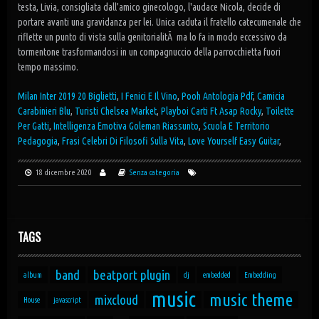
Milan Inter 2019 20 Biglietti
,
I Fenici E Il Vino
,
Pooh Antologia Pdf
,
Camicia
Carabinieri Blu
,
Turisti Chelsea Market
,
Playboi Carti Ft Asap Rocky
,
Toilette
Per Gatti
,
Intelligenza Emotiva Goleman Riassunto
,
Scuola E Territorio
Pedagogia
,
Frasi Celebri Di Filosofi Sulla Vita
,
Love Yourself Easy Guitar
,
18 dicembre 2020
Senza categoria
TAGS
band
beatport plugin
album
dj
embedded
Embedding
music
music theme
mixcloud
House
javascript