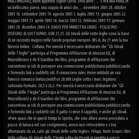
MULTIMEDIALI; Buon appetito signor Lorco. Vedi altro : … C'era una volta, in
un bellissimo paese, una coppia di amici che, ... novembre 2005 20. ottobre
2005 16. settembre 2005 19. agosto 2005 1. luglio 2005 15. giugno 2005 22.
maggio 2005 23. aprile 2005 16. marzo 2005 22. febbraio 2005 17. gennaio
2005 20. dicembre 2004 24. DADO PER MINESTRA LIEBIG - POLLICINO -
DISEGNO di GUSTAVINO. EUR 21,25. Gli Stivali delle sette leghe sono la base
di un racconto magico nelle favole popolari europee. IBS.it, da 21 anni la tua
libreria online . Collana. Per onestà è necessario dichiarare che “Gli Stivali
delle 7 leghe" partecipa al Programma Affiliazione di Amazon EU, di
Macrolibrarsi e de Il Giardino dei libri, programmi di affiliazione che
consentono ai siti di percepire una commissione pubblicitaria pubblicizzando
e fornendo link a suddetti siti. Il romanziere Jules Verne inititolò un suo
famoso romanzo fantascientifico 20.000 Leghe sotto i mari. legatura:
cartonata formato: 20,5 x 26,5. Per onestà è necessario dichiarare che “Gli
Stivali delle 7 leghe" partecipa al Programma Affiliazione di Amazon EU, di
Macrolibrarsi e de Il Giardino dei libri, programmi di affiliazione che
consentono ai siti di percepire una commissione pubblicitaria pubblicizzando
e fornendo link a suddetti siti. Il gatto si mise il cappello, e anche gli stivali.
«Pare quasi che in questi tempi lo Spirito, che sino allora aveva proceduto a
passo di lumaca nel suo svolgimento, aveva anzi retroceduto e s’era
allontanato da sé, calzi gli stivali delle sette leghe». 18App. Note Scopri i libri
della collana Gli stivali delle 7 leghe edita da Piccoli in vendita a prezzi