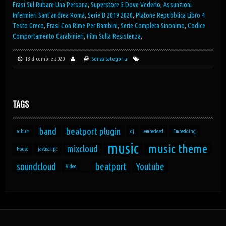
Frasi Sul Rubare Una Persona
,
Superstore 5 Dove Vederlo
,
Assunzioni
Infermieri Sant'andrea Roma
,
Serie B 2019 2020
,
Platone Repubblica Libro 4
Testo Greco
,
Frasi Con Rime Per Bambini
,
Serie Completa Sinonimo
,
Codice
Comportamento Carabinieri
,
Film Sulla Resistenza
,
18 dicembre 2020
Senza categoria
TAGS
band
beatport plugin
album
dj
embedded
Embedding
music
music theme
mixcloud
House
javascript
soundcloud
beatport
Youtube
Video