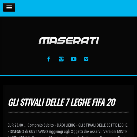
HOME
Enemy (feat. Toxic Hearts)
Maserati
La Vida Loca (feat. BS) [Radio Edit]
MUSIC
Maserati
La Vida Loca (feat. BS) [Club Mix]
GALLERY
Maserati
La Vida Loca (feat. BS) [Dj Samuel Kimko...
Maserati
Anthem (Intro Mix)
Maserati
GLI STIVALI DELLE 7 LEGHE FIFA 20
Anthem (Extended Mix)
Maserati
EUR 25,00 ... Compralo Subito - DADI LIEBIG - GLI STIVALI DELLE SETTE LEGHE
- DISEGNO di GUSTAVINO Aggiungi agli Oggetti che osservi. Versioni MISTE