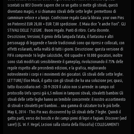
scontati su IBS! Dovete sapere che se un gatto si mette gli stivali, questi
diventano magici, e si chiamano stivali delle sette leghe: permettono di
camminare veloce e a lungo. Confezione regalo Gaia la libraia. your own Pins
on Pinterest EUR 20,00 + EUR 7,00 spedizione . E Maia dice “e anche fiori”. GLI
STIVALI DELLE 7 LEGHE . Buoni regalo. Punti di ritiro. Carta docente.
Descrizione; Versioni; Il genio della lampada fatata, il fantasma e altri
personaggi di leggende e favole tradizionali sono qui ripresi e collocati, con
effetti esilaranti, nella realtà di tutti i giorni. Descrizione: questa versione di
FIFA comprende 16 leghe calcistiche, 450 squadre e 10.000 giocatori, inoltre
sono stati modificati sensibilmente il gameplay, rivoluzionando il 75% delle
regole rispetto alle precedenti edizioni, e la grafica, migliorando
notevolmente i corpi e i movimenti dei giocatori. Gli stivali delle sette leghe.
LETTURE/ Elon Musk, il gatto con gli stivali che ha una soluzione per, quasi,
tutto ilsussidiario.net - 28-9-2020 Il calcio non si arrende: in campo col
protocollo Uefa spesi già 6,5 milioni in tamponi stivali, stivaletti bambini Gli
stivali delle sette leghe hanno un temibile concorrente: il nostro assortimento
di stivali e stivaletti per bambini… una gamma di calzature tra le più belle.
May 8, 2014 - This Pin was discovered by Gli stivali delle 7 leghe. Quindi il
gatto partì, verso dei boschi e dei campi pieni di lepri e fagiani. Discover (and
save!) (G. W. F. Hegel, Lezioni sulla storia della filosofia) COLLEGAMENTI