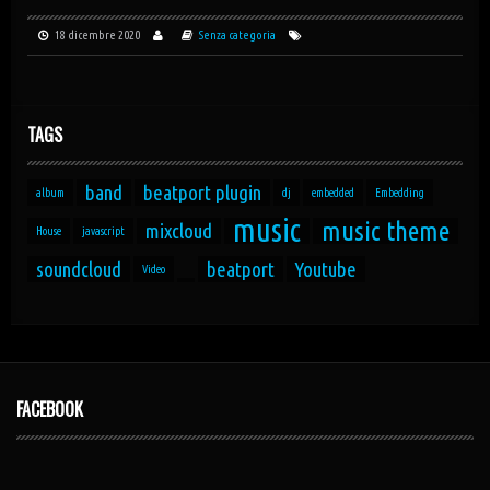
18 dicembre 2020
Senza categoria
TAGS
band
beatport plugin
album
dj
embedded
Embedding
music
music theme
mixcloud
House
javascript
soundcloud
beatport
Youtube
Video
FACEBOOK