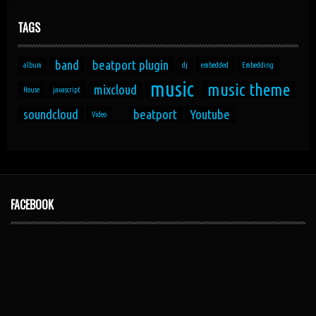
TAGS
band
beatport plugin
album
dj
embedded
Embedding
music
music theme
mixcloud
House
javascript
soundcloud
beatport
Youtube
Video
FACEBOOK