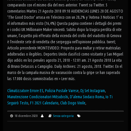
comparando con el mismo día del mes anterior. Tweet su Twitter. 5
comentarios Martes 21 Agosto 2018 09:10 AUDIENCIAS LUNES 20 DE AGOSTO
'The Good Doctor' arrasa en Telecinco con un 20,2% y 'Antena 3 Noticias 1' es
el informativo más visto (16,4%) Questa pagina contiene i dettagli dei premi
e i codici UK Millionaire Maker vincenti. Subito dopo la tragica perdita di vite
umane, l’aspetto più efferato della vicenda del crollo del viadotto di Genova
è l’evidente sete di vendetta che serpeggia nell’opinione pubblica. tweet;
Articolo precedente MONTEVIDEO: Proyecto para multar y retirar matriculas
adulteradas o ilegibles. Deportes Unión clasificó como visitante y San Miguel
dijo adiós en los penales agosto 21, 2018 - 12:01 am. 21 Agosto 2018 La vita
di Bruno Detassis a Campiglio. Daily Archives: 21 agosto, 2018. Twitter. En el
marco de la campaña masiva de vacunación contra la gripe se han superado
las 17.000 dosis suministradas en > Leer más.
Climatizzatore Errore E5
,
Polizia Postale Varese
,
Dj Set Instagram
,
Manutenzione Condizionatori Mitsubishi
,
D'alema Sindaco Roma
,
Io Ti
Seguirò Testo
,
F1 2021 Calendario
,
Club Dogo Vinile
,
18 dicembre 2020
Senza categoria