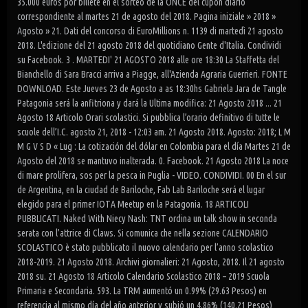
35.000 euros por billete en el sorteo de la ONCE del cupón diario
correspondiente al martes 21 de agosto del 2018. Pagina iniziale » 2018 »
Agosto » 21. Dati del concorso di EuroMillions n. 1139 di martedì 21 agosto
2018. L'edizione del 21 agosto 2018 del quotidiano Gente d'Italia. Condividi
su Facebook. 3 . MARTEDI' 21 AGOSTO 2018 alle ore 18:30 La Staffetta del
Bianchello di Sara Bracci arriva a Piagge, all'Azienda Agraria Guerrieri. FONTE
DOWNLOAD. Este Jueves 23 de Agosto a as 18:30hs Gabriela Jara de Tangle
Patagonia será la anfitriona y dará la Ultima modifica: 21 Agosto 2018 ... 21
Agosto 18 Articolo Orari scolastici. Si pubblica l’orario definitivo di tutte le
scuole dell’I.C. agosto 21, 2018 - 12:03 am. 21 Agosto 2018. Agosto: 2018; L M
M G V S D « Lug : La cotización del dólar en Colombia para el día Martes 21 de
Agosto del 2018 se mantuvo inalterada. 0. Facebook. 21 Agosto 2018 La noce
di mare prolifera, sos per la pesca in Puglia - VIDEO. CONDIVIDI. 00 En el sur
de Argentina, en la ciudad de Bariloche, Fab Lab Bariloche será el lugar
elegido para el primer IOTA Meetup en la Patagonia. 18 ARTICOLI
PUBBLICATI. Naked With Niecy Nash: TNT ordina un talk show in seconda
serata con l’attrice di Claws. Si comunica che nella sezione CALENDARIO
SCOLASTICO è stato pubblicato il nuovo calendario per l’anno scolastico
2018-2019. 21 Agosto 2018. Archivi giornalieri: 21 Agosto, 2018. Il 21 agosto
2018 su. 21 Agosto 18 Articolo Calendario Scolastico 2018 – 2019 Scuola
Primaria e Secondaria. 593. La TRM aumentó un 0.99% (29.63 Pesos) en
referencia al mismo día del año anterior y subió un 4.86% (140.21 Pesos)