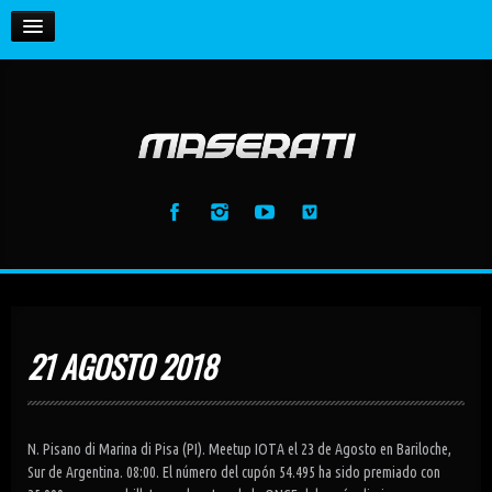
HOME
Enemy (feat. Toxic Hearts)
Maserati
La Vida Loca (feat. BS) [Radio Edit]
MUSIC
Maserati
La Vida Loca (feat. BS) [Club Mix]
GALLERY
Maserati
La Vida Loca (feat. BS) [Dj Samuel Kimko...
Maserati
Anthem (Intro Mix)
Maserati
21 AGOSTO 2018
Anthem (Extended Mix)
Maserati
N. Pisano di Marina di Pisa (PI). Meetup IOTA el 23 de Agosto en Bariloche,
Sur de Argentina. 08:00. El número del cupón 54.495 ha sido premiado con