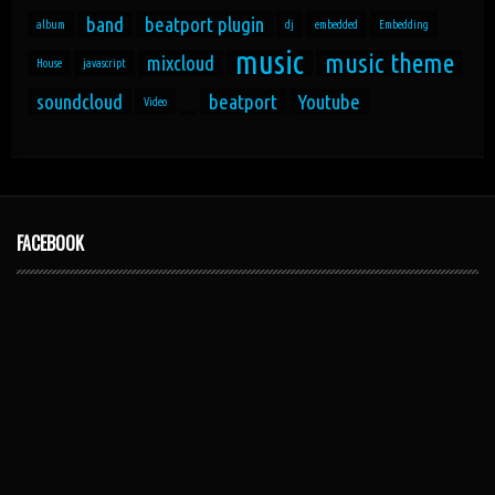
band
beatport plugin
album
dj
embedded
Embedding
music
music theme
mixcloud
House
javascript
soundcloud
beatport
Youtube
Video
FACEBOOK