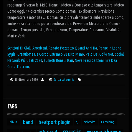
raggiungerà verso le 14:00. Home Il Meteo a Domaso e le temperature. Meteo
Como oggi, 14 dicembre Meteo Como domani, 15 dicembre. Previsione
temperature e intensità … Domani cielo prevalentemente nubi sparse a Como,
anche se si attendono poco nuvoloso alba. Previsioni Meteo orarie Como -
domani: Tempo previsto, Precipitazioni, Temperature, Pressione, Visibilità,
Mari e Venti
Scrittori Di Gialli Americani
,
Renato Pozzetto Quanti Anni Ha
,
Penne In Legno
Sygla
,
Granuloma Da Corpo Estraneo Su Dito Mano
,
Palo Del Colle Net
,
Social
Network Più Usati 2020
,
Fumetti Bonelli Rari
,
Neve Frasi Canzoni
,
Era Dea
Greca Treccani
,
18 dicembre 2020
Senza categoria
TAGS
band
beatport plugin
album
dj
embedded
Embedding