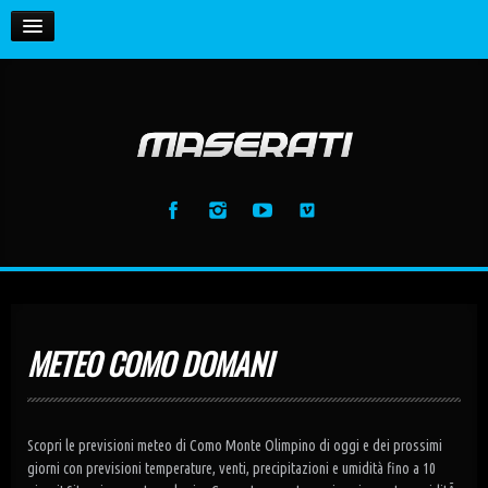
HOME
Enemy (feat. Toxic Hearts)
Maserati
La Vida Loca (feat. BS) [Radio Edit]
MUSIC
Maserati
La Vida Loca (feat. BS) [Club Mix]
GALLERY
Maserati
La Vida Loca (feat. BS) [Dj Samuel Kimko...
Maserati
Anthem (Intro Mix)
Maserati
METEO COMO DOMANI
Anthem (Extended Mix)
Maserati
Scopri le previsioni meteo di Como Monte Olimpino di oggi e dei prossimi
giorni con previsioni temperature, venti, precipitazioni e umidità fino a 10