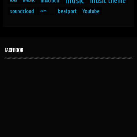
music
music theme
mixcloud
House
javascript
soundcloud
beatport
Youtube
Video
FACEBOOK