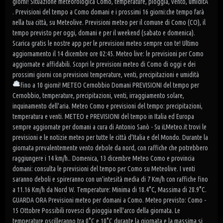
giorni! Situazione meteorologica Como, temperature, pioggia, vento, umiditÃ
. Previsioni del tempo a Como domani e i prossimi 16 giorni:che tempo farà
nella tua città, su Meteolive. Previsioni meteo per il comune di Como (CO), il
tempo previsto per oggi, domani e per il weekend (sabato e domenica).
Scarica gratis le nostre app per le previsioni meteo sempre con te! Ultimo
aggiornamento il 14 dicembre ore 02:45. Meteo live: le previsioni per Como
aggiornate e affidabili. Scopri le previsioni meteo di Como di oggi e dei
prossimi giorni con previsioni temperature, venti, precipitazioni e umidità
fino a 10 giorni! METEO Cernobbio Domani
PREVISIONI del tempo per
Cernobbio, temperature, precipitazioni, venti, irraggiamento solare,
inquinamento dell'aria. Meteo Como e previsioni del tempo: precipitazioni,
temperatura e venti. METEO e PREVISIONI del tempo in Italia ed Europa
sempre aggiornate per domani a cura di Antonio Sanò - Su iLMeteo.it trovi le
previsioni e le notizie meteo per tutte le città d'Italia e del Mondo. Durante la
giornata prevalentemente vento debole da nord, con raffiche che potrebbero
raggiungere i 14 km/h.. Domenica, 13 dicembre Meteo Como e provincia
domani: consulta le previsioni del tempo per Como su Meteolive. I venti
saranno deboli e spireranno con un'intesità media di 7 Km/h con raffiche fino
a 11.16 Km/h da Nord W. Temperature: Minima di 18.4°C, Massima di 28.9°C.
GUARDA ORA Previsioni meteo per domani a Como. Meteo previsto: Como -
15 Ottobre Possibili rovesci di pioggia nell'arco della giornata. Le
temperature oscilleranno tra 0°C e 10°C durante la giornata e la massima si