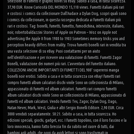
selezione di Fumetti e graphic novel su eBay. Subito a casa, in tutta sicurezza.
37,90 EUR. Know Curiosità DEL MONDO 15,110 views. Fumetti italiani più rari
e costosi: i comics da collezionare Dall'Audace a Dylan Dog, scopri quali sono
i comics da collezionare, in questa rassegna dedicata ai fumetti italiani più
rari e costosi. Tag: bonelli, fumetti, fumetto, fumodichina, interviste, italiano,
noir, robertobaldazzini Stories of Apple on Patreon – Woz on Apple not
advertising the Apple II from 1980 to 1983 Sometimes memory tricks you and
perception heavily differs from reality. Trova fumetti bonelli rari in vendita tra
una vasta selezione di su eBay. Puoi contattarmi per un aiuto
nell’identificazione e per ricevere una valutazione di fumetti. Fumetti Zagor
Bonelli, valutazione dei numeri più rari. L'avventura del fumetto italiano.
COLLEZIONI ANCHE IMPORTANTI DI FUMETTI DEL 900' supereroi manga
bonelli noir erotici. Subito a casa e in tutta sicurezza con eBay! fumetti rari
compro fumetti album calciatori dischi vinile Sono un collezionista di Milano,
appassionato di fumetti ed album calciatori. fumetti rari compro fumetti
album calciatori dischi vinile Sono un collezionista di Milano, appassionato di
fumetti ed album calciatori. Vendo fumetti Tex, Zagor, Dylan Dog, Dago,
Natan Never, Mark, West, Giulia e altri Sergio Bonelli Editore. 2,90 EUR. Circa
3000 venduti separatamente. 50:21. Subito a casa, in tutta sicurezza. Ho
edizioni speciali, giochi, gadget, ecc. I fumetti topolino, con il loro fascino e la
loro innocenza, hanno fatto breccia fin da subito nel cuore di tutti, dai
bambini agli adulti, che oggi da avidi lettori si sono trasformati in