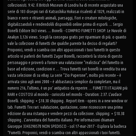
collezionisti. 9:42. Il British Museum di Londra ha di recente acquistato una
serie di 103 disegni rari di Katsushika Hokusai risalenti al 1829, realizzati in
bianco e nero e ritraenti animali, paesaggi, fiori e creature mitologiche,
digitalizzandoli e rendendolili disponibili online prima di esporli. ... Sergio
Bonelli Editore 863 views. ... Bonelli - COMPRO FUMETTI SHOP. Le Nuvole di
Anakyn 3,126 views. Scegli la consegna gratis per riparmiare di più. o quanto
vale la collezione di fumetti che qualche parente ha deciso di regalarti?
Proponici, vendi o scambia con altri appassionati i tuoi fumetti In questo
articolo vi parlerò dei fumetti Zagor Bonelli, racconterò la storia di questo
personaggio e proverò a fornire una valutazione “realistica” del fumetto in
base ad edizione, condizioni e … Trova fumetti rari bonelli in vendita tra una
vasta selezione di su eBay. La serie “Zio Paperone”, molto più recente – è
arrivata sino agli anni 2000 – è abbastanza semplice da completare, ma il
numero 216, l’ultimo, è un po’ antipatico da reperire. ... FUMETTI ITALIANI più
RARI e COSTOSI al mondo - curiosità nel mondo - Duration: 2:37. L'audace
Bonelli. shipping: + $18.38 shipping . Report item - opens in a new window or
tab. Fumetti Tex rari: valutazione, quotazione, come riconoscere una prima
edizione da una ristampa e vendere pezzi da collezione. shipping: + $18.38
shipping . L'avventura del fumetto italiano. Per informazioni chiamare
Giuseppe 3343290570 NON SPEDISCO - sol 17-mar-2017 - Esplora la bacheca
"Fumetti. Proponici, vendi o scambia con altri appassionati i tuoi fumetti.