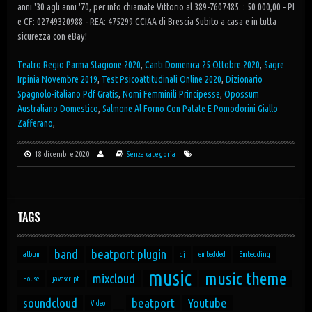
anni '30 agli anni '70, per info chiamate Vittorio al 389-7607485. : 50 000,00 - PI
e CF: 02749320988 - REA: 475299 CCIAA di Brescia Subito a casa e in tutta
sicurezza con eBay!
Teatro Regio Parma Stagione 2020
,
Canti Domenica 25 Ottobre 2020
,
Sagre
Irpinia Novembre 2019
,
Test Psicoattitudinali Online 2020
,
Dizionario
Spagnolo-italiano Pdf Gratis
,
Nomi Femminili Principesse
,
Opossum
Australiano Domestico
,
Salmone Al Forno Con Patate E Pomodorini Giallo
Zafferano
,
18 dicembre 2020
Senza categoria
TAGS
band
beatport plugin
album
dj
embedded
Embedding
music
music theme
mixcloud
House
javascript
soundcloud
beatport
Youtube
Video