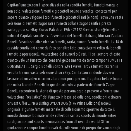
CapitanFumetto.com è specializzata nella vendita fumetti, fumetti manga e
non solo. Valutazione fumetti e giocattoli online e vendita: contattami per
sapere quanto valgono i tuoi fumetti o giocattoli rari (e non!) Trova una vasta
selezione di Fumetti zagor rari a fumetti collana zagor zenith a prezzi
vantaggiosi su eBay. Corso Palestro, 19/b - 25122 Brescia store@fumetto-
online.it Capitale sociale i.v. L'avventura del fumetto italiano, libri rari L'audace
Bonelli. Visualizza altre idee su fumetti, rarità, numeri. Vendo fumetti 1 a 18 di
cassidy condizioni come da foto per altre foto contattatemi edito da bonelli
Fumetti Zagor Bonelli, valutazione dei numeri più rari. Ti sei sempre chiesto
quanto vale un fumetto che conservi gelosamente da tanto tempo? FUMETTI
CONSIGLIATI ... Sergio Bonelli Editore 5,991 views. Trova fumetti tex rari in
vendita tra una vasta selezione di su eBay. Cari Lettori mi duole dovervi
lasciare ad un video in cui mi altero non poco per una fregatura bella e buona
che mi ha lasciato Bonelli. In questo articolo vi parlerò dei fumetti Zagor
Bonelli, racconterò la storia di questo personaggio e proverò a fornire una
valutazione “realistica” del fumetto in base ad edizione, condizioni e tiratura.
or Best Offer ... New Listing DYLAN DOG (n.76 Prima Edizione) Bonelli
originale. figurine fumetti materiale di collezionismo sportivo da tutto il
mondo chromos bd materiel de collection sur les sports du monde entier
cards,comics and sports memorabilias from all over the world Offro
quotazioni e compro fumetti usati da collezione e di pregio che vanno dagli