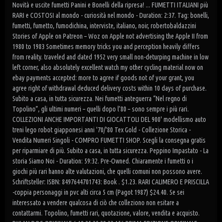
Novità e uscite fumetti Panini e Bonelli della ripresa! ... FUMETTI ITALIANI più
RARI e COSTOSI al mondo - curiosità nel mondo - Duration: 2:37. Tag: bonelli,
fumetti, fumetto, fumodichina, interviste, italiano, noir, robertobaldazzini
Stories of Apple on Patreon – Woz on Apple not advertising the Apple II from
1980 to 1983 Sometimes memory tricks you and perception heavily differs
from reality. traveled and dated 1952 very small non-deturping machine in low
left corner, also absolutely excellent watch my other cycling material now on
ebay payments accepted: more to agree if goods not of your grant, you
agree right of withdrawal deduced delivery costs within 10 days of purchase.
Subito a casa, in tutta sicurezza. Nei fumetti anteguerra “Nel regno di
Topolino”, gli ultimi numeri – quelli dopo l’80 – sono sempre i più rari.
COLLEZIONI ANCHE IMPORTANTI DI GIOCATTOLI DEL 900' modellismo auto
treni lego robot giapponesi anni '70/'80 Tex Gold - Collezione Storica -
Vendita Numeri Singoli - COMPRO FUMETTI SHOP. Scegli la consegna gratis
per riparmiare di più. Subito a casa, in tutta sicurezza. Peppino Impastato - La
storia Siamo Noi - Duration: 59:32. Pre-Owned. Chiaramente i fumetti o i
giochi più rari hanno alte valutazioni, che quelli comuni non possono avere.
Schriftsteller: ISBN: 8497644701743: Book . $1.23. RARI CALIMERO E PRISCILLA
-coppia personaggi in pvc alti circa 5 cm (Pagot 1987) $24.40. Se sei
interessato a vendere qualcosa di ciò che colleziono non esitare a
contattarmi. Topolino, fumetti rari, quotazione, valore, vendita e acquisto.