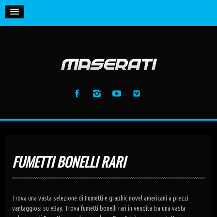
HOME
Enemy (feat. Toxic Hearts)
Maserati
La Vida Loca (feat. BS) [Radio Edit]
MUSIC
Maserati
La Vida Loca (feat. BS) [Club Mix]
GALLERY
Maserati
La Vida Loca (feat. BS) [Dj Samuel Kimko...
Maserati
Anthem (Intro Mix)
Maserati
FUMETTI BONELLI RARI
Anthem (Extended Mix)
Maserati
Trova una vasta selezione di Fumetti e graphic novel americani a prezzi
vantaggiosi su eBay. Trova fumetti bonelli rari in vendita tra una vasta