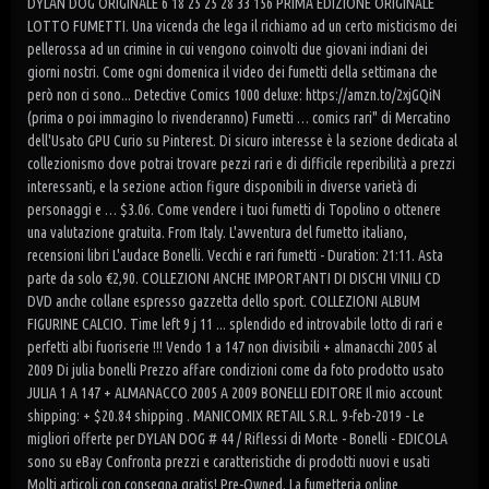
DYLAN DOG ORIGINALE 6 18 25 25 28 33 156 PRIMA EDIZIONE ORIGINALE
LOTTO FUMETTI. Una vicenda che lega il richiamo ad un certo misticismo dei
pellerossa ad un crimine in cui vengono coinvolti due giovani indiani dei
giorni nostri. Come ogni domenica il video dei fumetti della settimana che
però non ci sono... Detective Comics 1000 deluxe: https://amzn.to/2xjGQiN
(prima o poi immagino lo rivenderanno) Fumetti … comics rari" di Mercatino
dell'Usato GPU Curio su Pinterest. Di sicuro interesse è la sezione dedicata al
collezionismo dove potrai trovare pezzi rari e di difficile reperibilità a prezzi
interessanti, e la sezione action figure disponibili in diverse varietà di
personaggi e … $3.06. Come vendere i tuoi fumetti di Topolino o ottenere
una valutazione gratuita. From Italy. L'avventura del fumetto italiano,
recensioni libri L'audace Bonelli. Vecchi e rari fumetti - Duration: 21:11. Asta
parte da solo €2,90. COLLEZIONI ANCHE IMPORTANTI DI DISCHI VINILI CD
DVD anche collane espresso gazzetta dello sport. COLLEZIONI ALBUM
FIGURINE CALCIO. Time left 9 j 11 ... splendido ed introvabile lotto di rari e
perfetti albi fuoriserie !!! Vendo 1 a 147 non divisibili + almanacchi 2005 al
2009 Di julia bonelli Prezzo affare condizioni come da foto prodotto usato
JULIA 1 A 147 + ALMANACCO 2005 A 2009 BONELLI EDITORE Il mio account
shipping: + $20.84 shipping . MANICOMIX RETAIL S.R.L. 9-feb-2019 - Le
migliori offerte per DYLAN DOG # 44 / Riflessi di Morte - Bonelli - EDICOLA
sono su eBay Confronta prezzi e caratteristiche di prodotti nuovi e usati
Molti articoli con consegna gratis! Pre-Owned. La fumetteria online