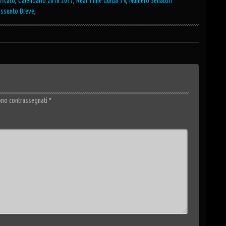
ficato
,
Calendario 2016 2017
,
Real Time Guida Tv
,
Numero Senatori
assunto Breve
,
ono contrassegnati
*