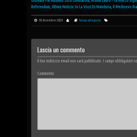
Giornate Fai Autunno 2020 Lombardia
,
Achille Lauro - 16 Marzo Signi
Referendum
,
Ultime Notizie Su La Voce Di Manduria
,
Il Medioevo Ri
18 dicembre 2020
Senza categoria
Lascia un commento
Il tuo indirizzo email non sarà pubblicato.
I campi obbligatori s
Commento