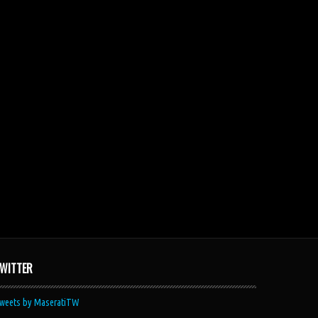
WITTER
weets by MaseratiTW