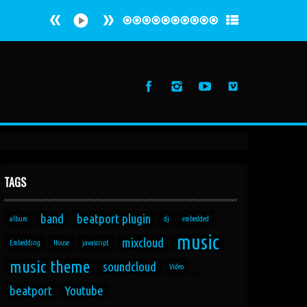
TAGS
band
beatport plugin
album
dj
embedded
music
mixcloud
Embedding
House
javascript
music theme
soundcloud
Video
beatport
Youtube